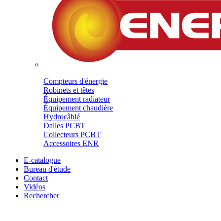
Compteurs d'énergie
Robinets et têtes
Équipement radiateur
Équipement chaudière
Hydrocâblé
Dalles PCBT
Collecteurs PCBT
Accessoires ENR
E-catalogue
Bureau d'étude
Contact
Vidéos
Rechercher