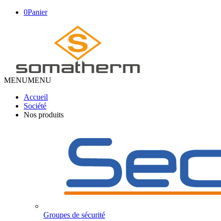
0
Panier
MENU
MENU
Accueil
Société
Nos produits
Groupes de sécurité