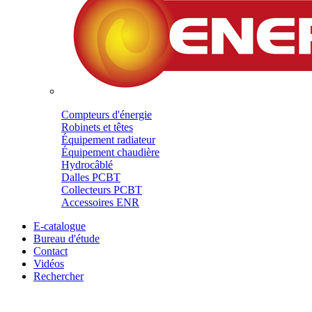
Compteurs d'énergie
Robinets et têtes
Équipement radiateur
Équipement chaudière
Hydrocâblé
Dalles PCBT
Collecteurs PCBT
Accessoires ENR
E-catalogue
Bureau d'étude
Contact
Vidéos
Rechercher