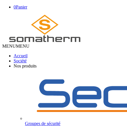
0
Panier
MENU
MENU
Accueil
Société
Nos produits
Groupes de sécurité