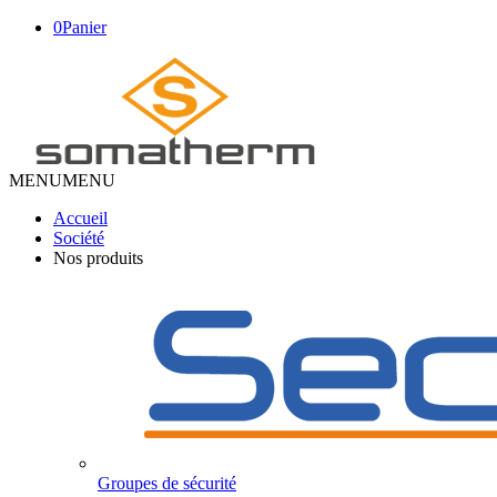
0
Panier
MENU
MENU
Accueil
Société
Nos produits
Groupes de sécurité