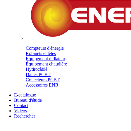
Compteurs d'énergie
Robinets et têtes
Équipement radiateur
Équipement chaudière
Hydrocâblé
Dalles PCBT
Collecteurs PCBT
Accessoires ENR
E-catalogue
Bureau d'étude
Contact
Vidéos
Rechercher