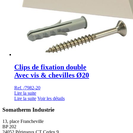
Clips de fixation double
Avec vis & chevilles Ø20
Ref. /7982-20
Lire la suite
Lire la suite
Voir les détails
Somatherm Industrie
13, place Francheville
BP 202
24052 Périgueux CT Cedex 9