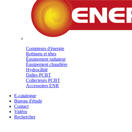
Compteurs d'énergie
Robinets et têtes
Équipement radiateur
Équipement chaudière
Hydrocâblé
Dalles PCBT
Collecteurs PCBT
Accessoires ENR
E-catalogue
Bureau d'étude
Contact
Vidéos
Rechercher