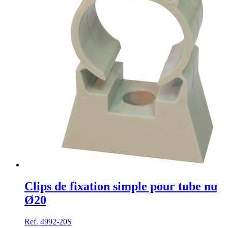
Clips de fixation simple pour tube nu
Ø20
Ref. 4992-20S