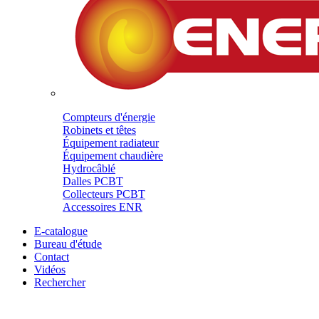
Compteurs d'énergie
Robinets et têtes
Équipement radiateur
Équipement chaudière
Hydrocâblé
Dalles PCBT
Collecteurs PCBT
Accessoires ENR
E-catalogue
Bureau d'étude
Contact
Vidéos
Rechercher