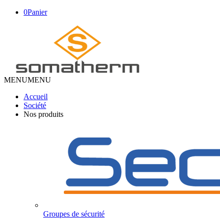
0
Panier
MENU
MENU
Accueil
Société
Nos produits
Groupes de sécurité