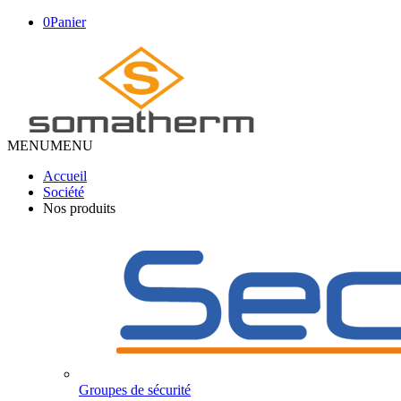
0
Panier
MENU
MENU
Accueil
Société
Nos produits
Groupes de sécurité