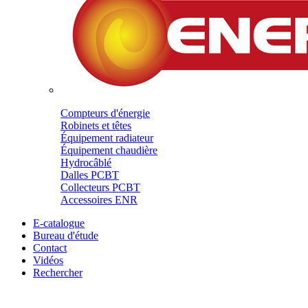
Compteurs d'énergie
Robinets et têtes
Équipement radiateur
Équipement chaudière
Hydrocâblé
Dalles PCBT
Collecteurs PCBT
Accessoires ENR
E-catalogue
Bureau d'étude
Contact
Vidéos
Rechercher