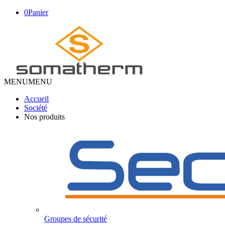
0
Panier
MENU
MENU
Accueil
Société
Nos produits
Groupes de sécurité