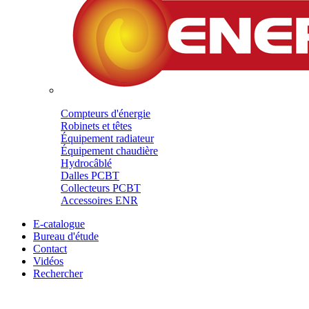
Compteurs d'énergie
Robinets et têtes
Équipement radiateur
Équipement chaudière
Hydrocâblé
Dalles PCBT
Collecteurs PCBT
Accessoires ENR
E-catalogue
Bureau d'étude
Contact
Vidéos
Rechercher