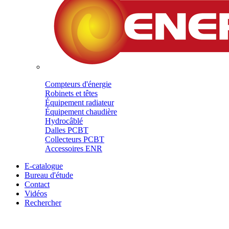
Compteurs d'énergie
Robinets et têtes
Équipement radiateur
Équipement chaudière
Hydrocâblé
Dalles PCBT
Collecteurs PCBT
Accessoires ENR
E-catalogue
Bureau d'étude
Contact
Vidéos
Rechercher