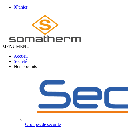
0
Panier
MENU
MENU
Accueil
Société
Nos produits
Groupes de sécurité