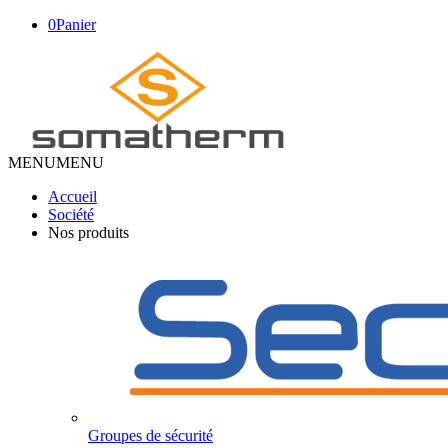
0
Panier
MENU
MENU
Accueil
Société
Nos produits
Groupes de sécurité