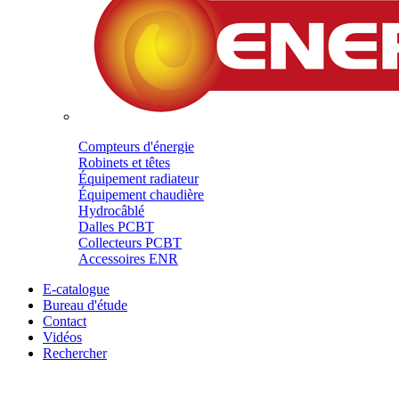
Compteurs d'énergie
Robinets et têtes
Équipement radiateur
Équipement chaudière
Hydrocâblé
Dalles PCBT
Collecteurs PCBT
Accessoires ENR
E-catalogue
Bureau d'étude
Contact
Vidéos
Rechercher