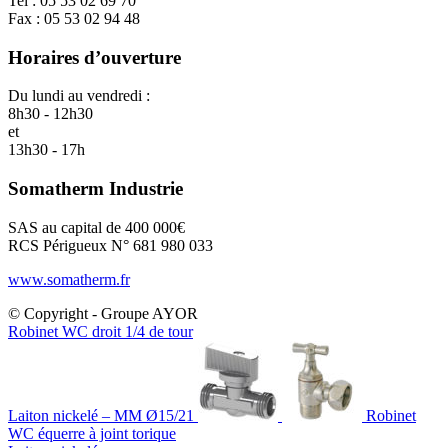
Tel : 05 53 02 69 70
Fax : 05 53 02 94 48
Horaires d’ouverture
Du lundi au vendredi :
8h30 - 12h30
et
13h30 - 17h
Somatherm Industrie
SAS au capital de 400 000€
RCS Périgueux N° 681 980 033
www.somatherm.fr
© Copyright - Groupe AYOR
Robinet WC droit 1/4 de tour
Laiton nickelé – MM Ø15/21
Robinet
WC équerre à joint torique