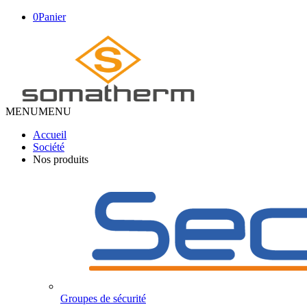
0
Panier
MENU
MENU
Accueil
Société
Nos produits
Groupes de sécurité