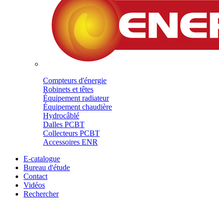
Compteurs d'énergie
Robinets et têtes
Équipement radiateur
Équipement chaudière
Hydrocâblé
Dalles PCBT
Collecteurs PCBT
Accessoires ENR
E-catalogue
Bureau d'étude
Contact
Vidéos
Rechercher