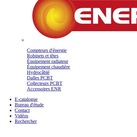
Compteurs d'énergie
Robinets et têtes
Équipement radiateur
Équipement chaudière
Hydrocâblé
Dalles PCBT
Collecteurs PCBT
Accessoires ENR
E-catalogue
Bureau d'étude
Contact
Vidéos
Rechercher