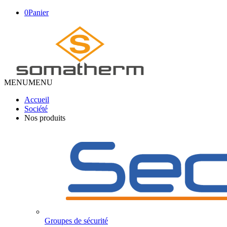
0
Panier
MENU
MENU
Accueil
Société
Nos produits
Groupes de sécurité