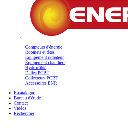
Compteurs d'énergie
Robinets et têtes
Équipement radiateur
Équipement chaudière
Hydrocâblé
Dalles PCBT
Collecteurs PCBT
Accessoires ENR
E-catalogue
Bureau d'étude
Contact
Vidéos
Rechercher