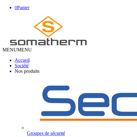
0
Panier
MENU
MENU
Accueil
Société
Nos produits
Groupes de sécurité