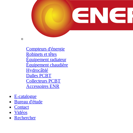
Compteurs d'énergie
Robinets et têtes
Équipement radiateur
Équipement chaudière
Hydrocâblé
Dalles PCBT
Collecteurs PCBT
Accessoires ENR
E-catalogue
Bureau d'étude
Contact
Vidéos
Rechercher