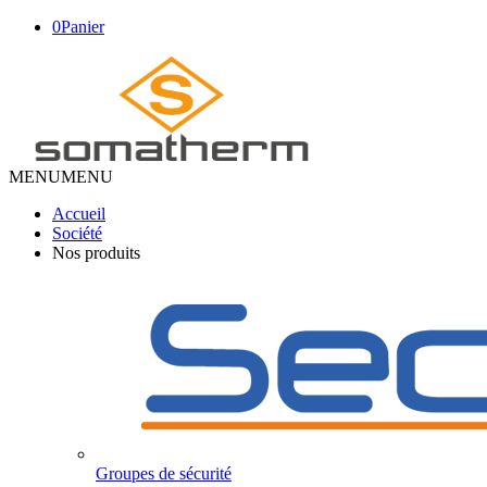
0
Panier
MENU
MENU
Accueil
Société
Nos produits
Groupes de sécurité