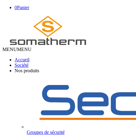
0
Panier
MENU
MENU
Accueil
Société
Nos produits
Groupes de sécurité