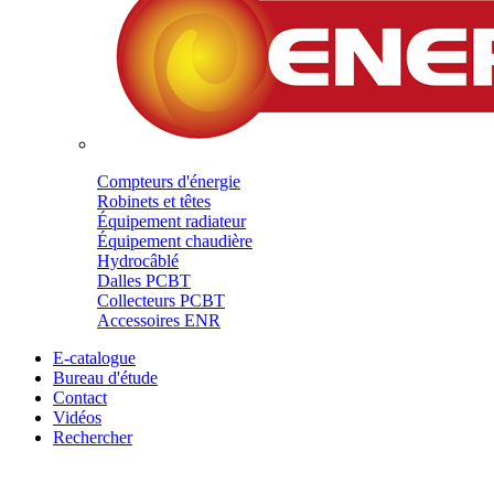
Compteurs d'énergie
Robinets et têtes
Équipement radiateur
Équipement chaudière
Hydrocâblé
Dalles PCBT
Collecteurs PCBT
Accessoires ENR
E-catalogue
Bureau d'étude
Contact
Vidéos
Rechercher