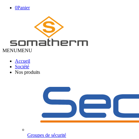
0
Panier
MENU
MENU
Accueil
Société
Nos produits
Groupes de sécurité