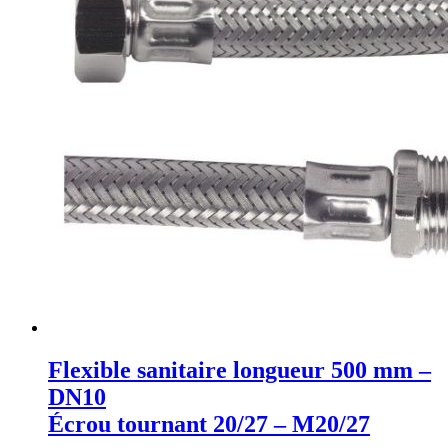
Flexible sanitaire longueur 500 mm –
DN10
Écrou tournant 20/27 – M20/27