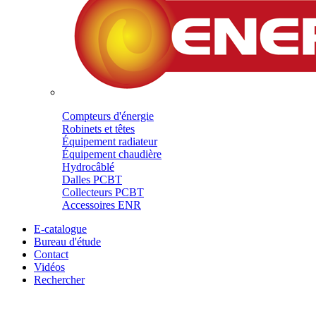
Compteurs d'énergie
Robinets et têtes
Équipement radiateur
Équipement chaudière
Hydrocâblé
Dalles PCBT
Collecteurs PCBT
Accessoires ENR
E-catalogue
Bureau d'étude
Contact
Vidéos
Rechercher