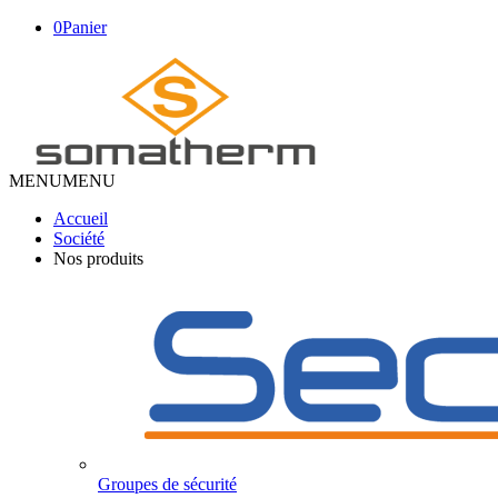
0
Panier
MENU
MENU
Accueil
Société
Nos produits
Groupes de sécurité