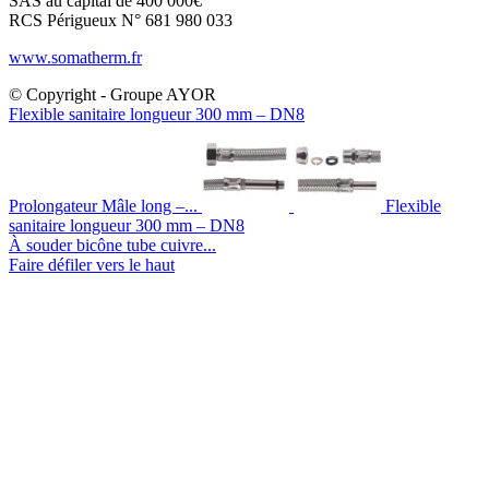
SAS au capital de 400 000€
RCS Périgueux N° 681 980 033
www.somatherm.fr
© Copyright - Groupe AYOR
Flexible sanitaire longueur 300 mm – DN8
Prolongateur Mâle long –...
Flexible
sanitaire longueur 300 mm – DN8
À souder bicône tube cuivre...
Faire défiler vers le haut