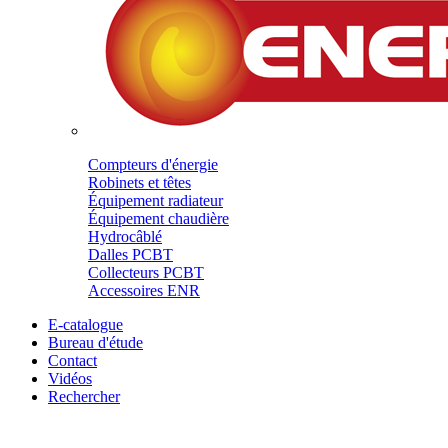
Compteurs d'énergie
Robinets et têtes
Équipement radiateur
Équipement chaudière
Hydrocâblé
Dalles PCBT
Collecteurs PCBT
Accessoires ENR
E-catalogue
Bureau d'étude
Contact
Vidéos
Rechercher