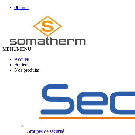
0
Panier
MENU
MENU
Accueil
Société
Nos produits
Groupes de sécurité