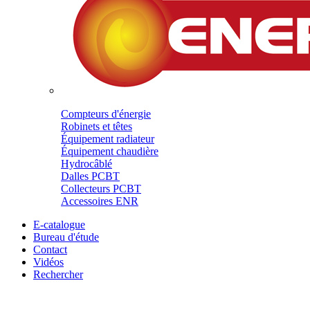
Compteurs d'énergie
Robinets et têtes
Équipement radiateur
Équipement chaudière
Hydrocâblé
Dalles PCBT
Collecteurs PCBT
Accessoires ENR
E-catalogue
Bureau d'étude
Contact
Vidéos
Rechercher