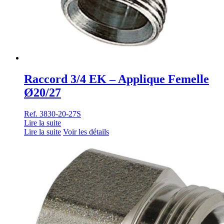
Raccord 3/4 EK – Applique Femelle
Ø20/27
Ref. 3830-20-27S
Lire la suite
Lire la suite
Voir les détails