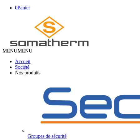
0
Panier
MENU
MENU
Accueil
Société
Nos produits
Groupes de sécurité