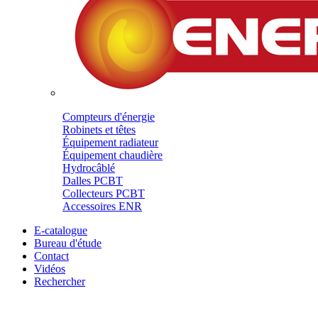
Compteurs d'énergie
Robinets et têtes
Équipement radiateur
Équipement chaudière
Hydrocâblé
Dalles PCBT
Collecteurs PCBT
Accessoires ENR
E-catalogue
Bureau d'étude
Contact
Vidéos
Rechercher