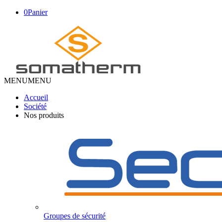
0
Panier
MENU
MENU
Accueil
Société
Nos produits
Groupes de sécurité