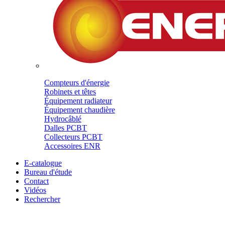
Compteurs d'énergie
Robinets et têtes
Équipement radiateur
Équipement chaudière
Hydrocâblé
Dalles PCBT
Collecteurs PCBT
Accessoires ENR
E-catalogue
Bureau d'étude
Contact
Vidéos
Rechercher