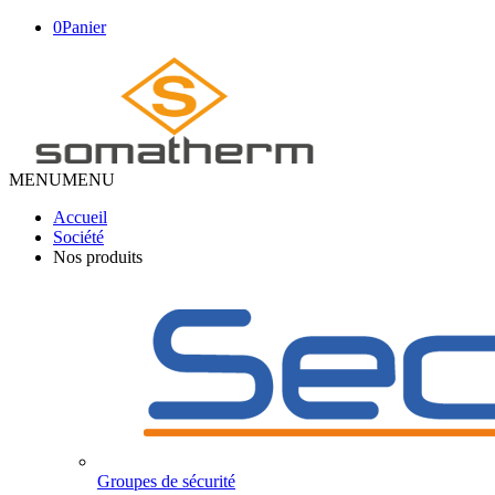
0
Panier
MENU
MENU
Accueil
Société
Nos produits
Groupes de sécurité