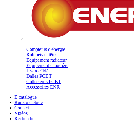
Compteurs d'énergie
Robinets et têtes
Équipement radiateur
Équipement chaudière
Hydrocâblé
Dalles PCBT
Collecteurs PCBT
Accessoires ENR
E-catalogue
Bureau d'étude
Contact
Vidéos
Rechercher