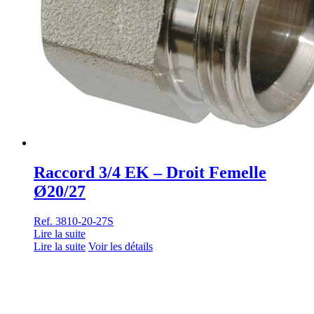
Raccord 3/4 EK – Droit Femelle
Ø20/27
Ref. 3810-20-27S
Lire la suite
Lire la suite
Voir les détails