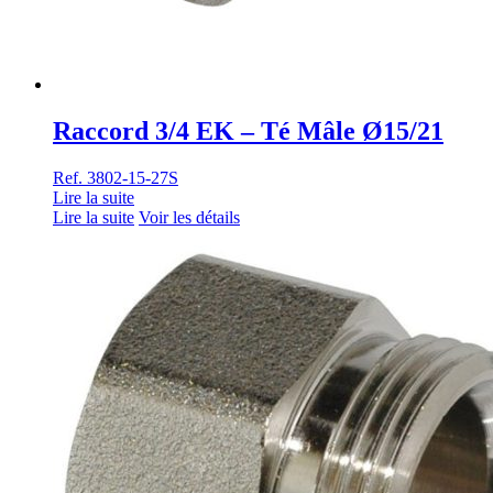
Raccord 3/4 EK – Té Mâle Ø15/21
Ref. 3802-15-27S
Lire la suite
Lire la suite
Voir les détails