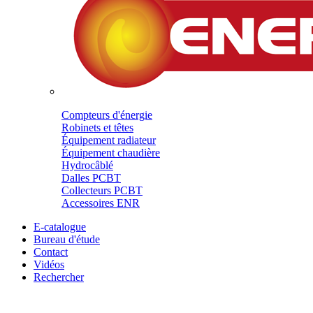
Compteurs d'énergie
Robinets et têtes
Équipement radiateur
Équipement chaudière
Hydrocâblé
Dalles PCBT
Collecteurs PCBT
Accessoires ENR
E-catalogue
Bureau d'étude
Contact
Vidéos
Rechercher