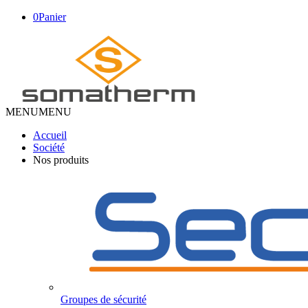
0
Panier
MENU
MENU
Accueil
Société
Nos produits
Groupes de sécurité