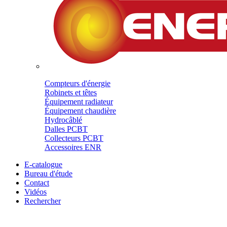
Compteurs d'énergie
Robinets et têtes
Équipement radiateur
Équipement chaudière
Hydrocâblé
Dalles PCBT
Collecteurs PCBT
Accessoires ENR
E-catalogue
Bureau d'étude
Contact
Vidéos
Rechercher