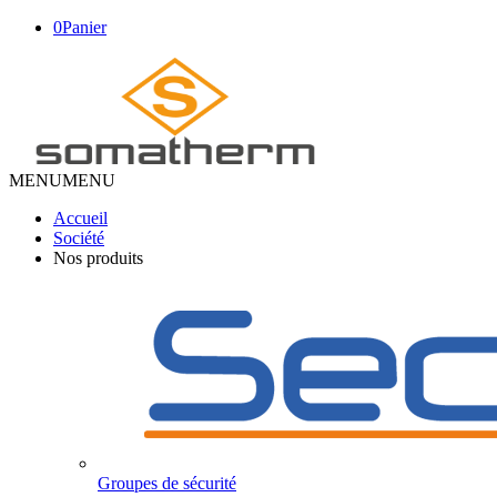
0
Panier
MENU
MENU
Accueil
Société
Nos produits
Groupes de sécurité