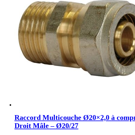
Raccord Multicouche Ø20×2,0 à compr
Droit Mâle – Ø20/27