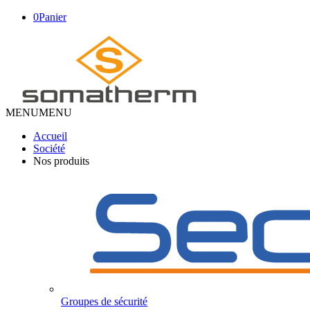
0
Panier
MENU
MENU
Accueil
Société
Nos produits
Groupes de sécurité