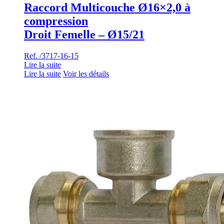
Raccord Multicouche Ø16×2,0 à
compression
Droit Femelle – Ø15/21
Ref. /3717-16-15
Lire la suite
Lire la suite
Voir les détails