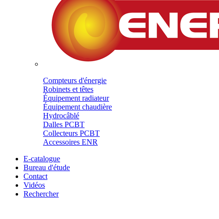
Compteurs d'énergie
Robinets et têtes
Équipement radiateur
Équipement chaudière
Hydrocâblé
Dalles PCBT
Collecteurs PCBT
Accessoires ENR
E-catalogue
Bureau d'étude
Contact
Vidéos
Rechercher