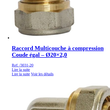
Raccord Multicouche à compression
Coude égal – Ø20×2,0
Ref. /3031-20
Lire la suite
Lire la suite
Voir les détails