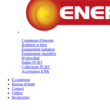
Compteurs d'énergie
Robinets et têtes
Équipement radiateur
Équipement chaudière
Hydrocâblé
Dalles PCBT
Collecteurs PCBT
Accessoires ENR
E-catalogue
Bureau d'étude
Contact
Vidéos
Rechercher