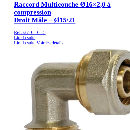
Raccord Multicouche Ø16×2,0 à
compression
Droit Mâle – Ø15/21
Ref. /3716-16-15
Lire la suite
Lire la suite
Voir les détails