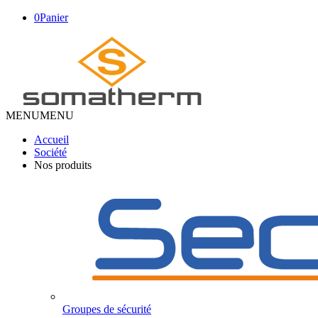
0
Panier
MENU
MENU
Accueil
Société
Nos produits
Groupes de sécurité