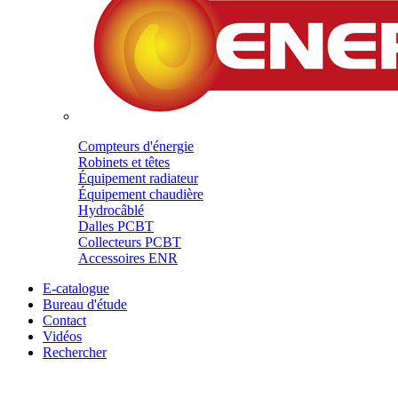
Compteurs d'énergie
Robinets et têtes
Équipement radiateur
Équipement chaudière
Hydrocâblé
Dalles PCBT
Collecteurs PCBT
Accessoires ENR
E-catalogue
Bureau d'étude
Contact
Vidéos
Rechercher