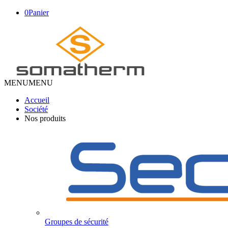
0
Panier
MENU
MENU
Accueil
Société
Nos produits
Groupes de sécurité