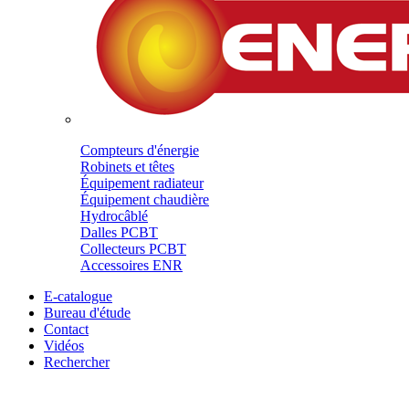
Compteurs d'énergie
Robinets et têtes
Équipement radiateur
Équipement chaudière
Hydrocâblé
Dalles PCBT
Collecteurs PCBT
Accessoires ENR
E-catalogue
Bureau d'étude
Contact
Vidéos
Rechercher