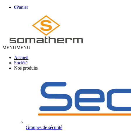
0
Panier
MENU
MENU
Accueil
Société
Nos produits
Groupes de sécurité