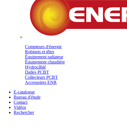
Compteurs d'énergie
Robinets et têtes
Équipement radiateur
Équipement chaudière
Hydrocâblé
Dalles PCBT
Collecteurs PCBT
Accessoires ENR
E-catalogue
Bureau d'étude
Contact
Vidéos
Rechercher