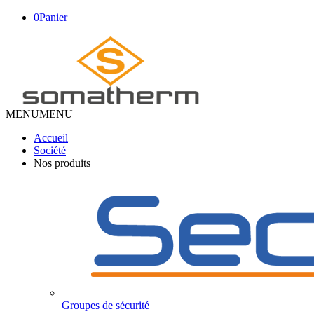
0
Panier
MENU
MENU
Accueil
Société
Nos produits
Groupes de sécurité