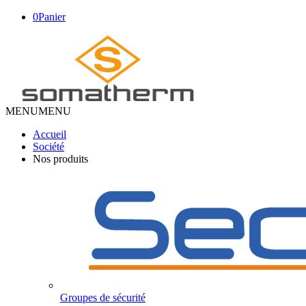
0
Panier
MENU
MENU
Accueil
Société
Nos produits
Groupes de sécurité