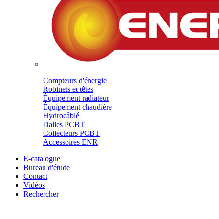
Compteurs d'énergie
Robinets et têtes
Équipement radiateur
Équipement chaudière
Hydrocâblé
Dalles PCBT
Collecteurs PCBT
Accessoires ENR
E-catalogue
Bureau d'étude
Contact
Vidéos
Rechercher