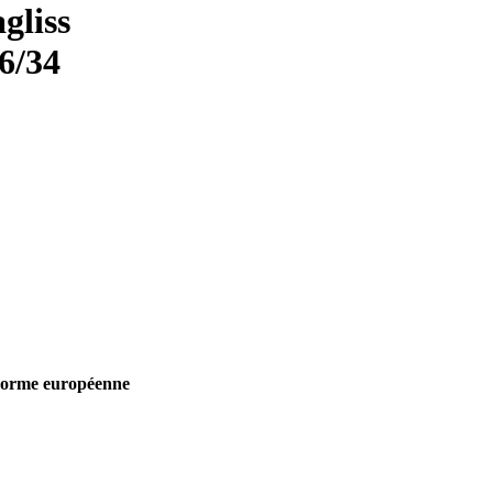
gliss
6/34
norme européenne