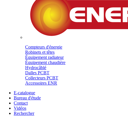
Compteurs d'énergie
Robinets et têtes
Équipement radiateur
Équipement chaudière
Hydrocâblé
Dalles PCBT
Collecteurs PCBT
Accessoires ENR
E-catalogue
Bureau d'étude
Contact
Vidéos
Rechercher