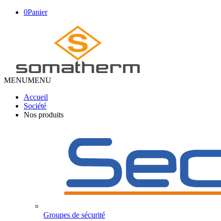
0
Panier
MENU
MENU
Accueil
Société
Nos produits
Groupes de sécurité