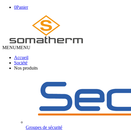
0
Panier
MENU
MENU
Accueil
Société
Nos produits
Groupes de sécurité