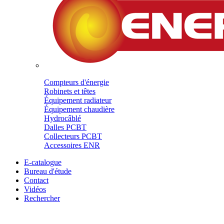
Compteurs d'énergie
Robinets et têtes
Équipement radiateur
Équipement chaudière
Hydrocâblé
Dalles PCBT
Collecteurs PCBT
Accessoires ENR
E-catalogue
Bureau d'étude
Contact
Vidéos
Rechercher