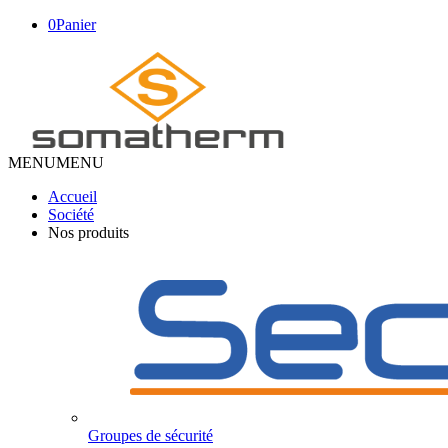
0
Panier
MENU
MENU
Accueil
Société
Nos produits
Groupes de sécurité