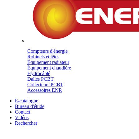
Compteurs d'énergie
Robinets et têtes
Équipement radiateur
Équipement chaudière
Hydrocâblé
Dalles PCBT
Collecteurs PCBT
Accessoires ENR
E-catalogue
Bureau d'étude
Contact
Vidéos
Rechercher