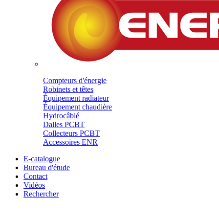
Compteurs d'énergie
Robinets et têtes
Équipement radiateur
Équipement chaudière
Hydrocâblé
Dalles PCBT
Collecteurs PCBT
Accessoires ENR
E-catalogue
Bureau d'étude
Contact
Vidéos
Rechercher