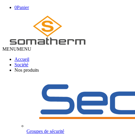
0
Panier
MENU
MENU
Accueil
Société
Nos produits
Groupes de sécurité