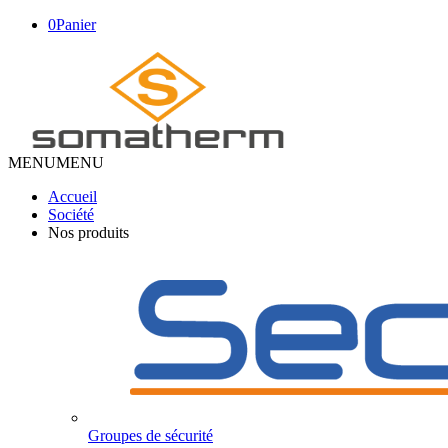
0
Panier
MENU
MENU
Accueil
Société
Nos produits
Groupes de sécurité