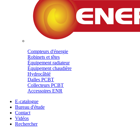
Compteurs d'énergie
Robinets et têtes
Équipement radiateur
Équipement chaudière
Hydrocâblé
Dalles PCBT
Collecteurs PCBT
Accessoires ENR
E-catalogue
Bureau d'étude
Contact
Vidéos
Rechercher