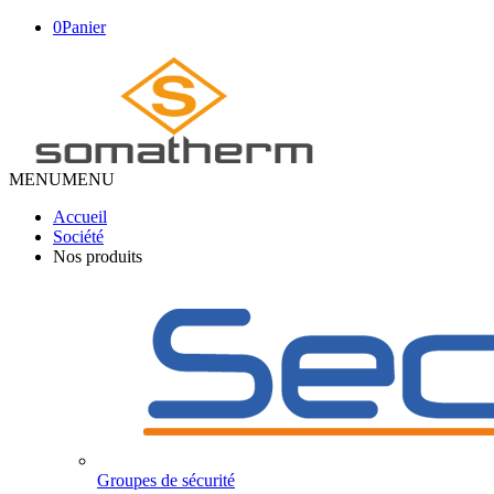
0
Panier
MENU
MENU
Accueil
Société
Nos produits
Groupes de sécurité