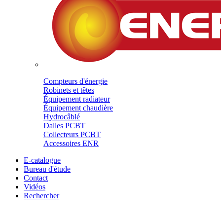
Compteurs d'énergie
Robinets et têtes
Équipement radiateur
Équipement chaudière
Hydrocâblé
Dalles PCBT
Collecteurs PCBT
Accessoires ENR
E-catalogue
Bureau d'étude
Contact
Vidéos
Rechercher