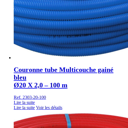
Couronne tube Multicouche gainé
bleu
Ø20 X 2,0 – 100 m
Ref. 2303-20-100
Lire la suite
Lire la suite
Voir les détails