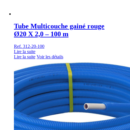
Tube Multicouche gainé rouge
Ø20 X 2,0 – 100 m
Ref. 312-20-100
Lire la suite
Lire la suite
Voir les détails