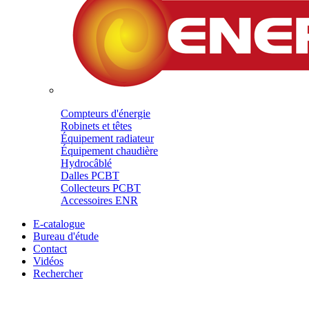
Compteurs d'énergie
Robinets et têtes
Équipement radiateur
Équipement chaudière
Hydrocâblé
Dalles PCBT
Collecteurs PCBT
Accessoires ENR
E-catalogue
Bureau d'étude
Contact
Vidéos
Rechercher