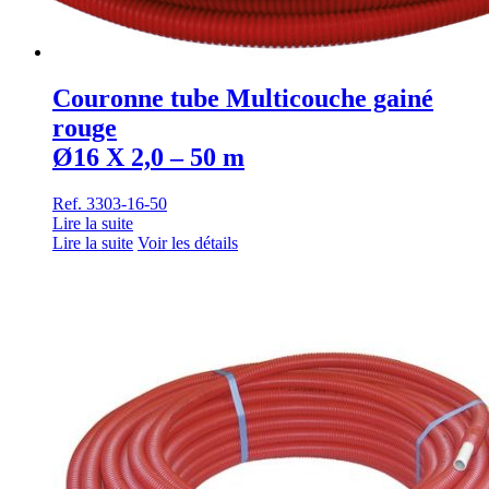
Couronne tube Multicouche gainé
rouge
Ø16 X 2,0 – 50 m
Ref. 3303-16-50
Lire la suite
Lire la suite
Voir les détails