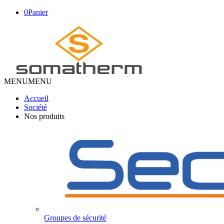
0
Panier
MENU
MENU
Accueil
Société
Nos produits
Groupes de sécurité