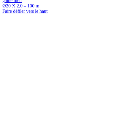
gainé bleu
Ø20 X 2,0 – 100 m
Faire défiler vers le haut