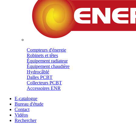
Compteurs d'énergie
Robinets et têtes
Équipement radiateur
Équipement chaudière
Hydrocâblé
Dalles PCBT
Collecteurs PCBT
Accessoires ENR
E-catalogue
Bureau d'étude
Contact
Vidéos
Rechercher