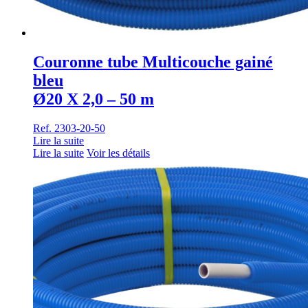
Couronne tube Multicouche gainé
bleu
Ø20 X 2,0 – 50 m
Ref. 2303-20-50
Lire la suite
Lire la suite
Voir les détails