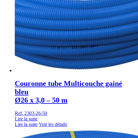
Couronne tube Multicouche gainé
bleu
Ø26 x 3,0 – 50 m
Ref. 2303-26-50
Lire la suite
Lire la suite
Voir les détails