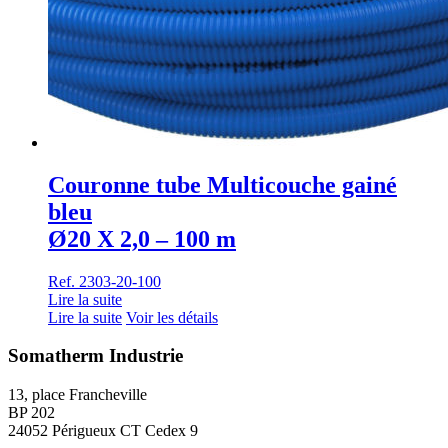
Couronne tube Multicouche gainé
bleu
Ø20 X 2,0 – 100 m
Ref. 2303-20-100
Lire la suite
Lire la suite
Voir les détails
Somatherm Industrie
13, place Francheville
BP 202
24052 Périgueux CT Cedex 9