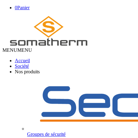
0
Panier
MENU
MENU
Accueil
Société
Nos produits
Groupes de sécurité