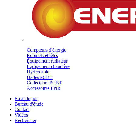
Compteurs d'énergie
Robinets et têtes
Équipement radiateur
Équipement chaudière
Hydrocâblé
Dalles PCBT
Collecteurs PCBT
Accessoires ENR
E-catalogue
Bureau d'étude
Contact
Vidéos
Rechercher