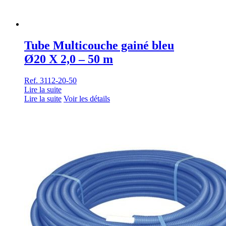
Tube Multicouche gainé bleu
Ø20 X 2,0 – 50 m
Ref. 3112-20-50
Lire la suite
Lire la suite
Voir les détails