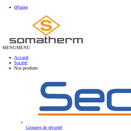
0
Panier
MENU
MENU
Accueil
Société
Nos produits
Groupes de sécurité