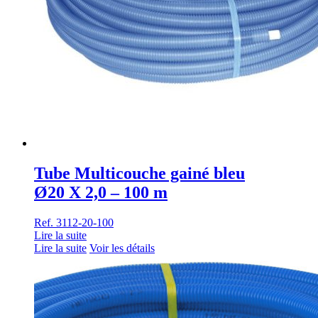
Tube Multicouche gainé bleu
Ø20 X 2,0 – 100 m
Ref. 3112-20-100
Lire la suite
Lire la suite
Voir les détails