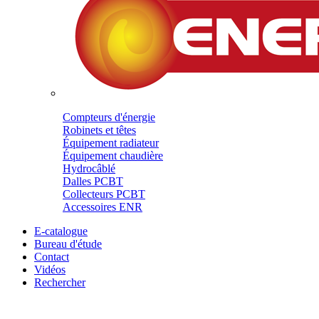
Compteurs d'énergie
Robinets et têtes
Équipement radiateur
Équipement chaudière
Hydrocâblé
Dalles PCBT
Collecteurs PCBT
Accessoires ENR
E-catalogue
Bureau d'étude
Contact
Vidéos
Rechercher