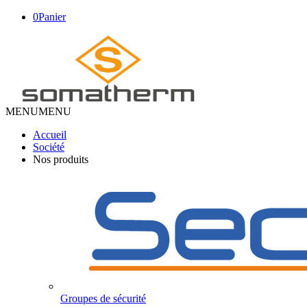
0
Panier
MENU
MENU
Accueil
Société
Nos produits
Groupes de sécurité