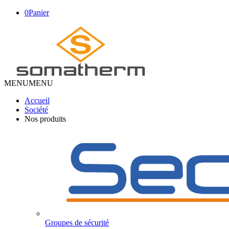
0
Panier
MENU
MENU
Accueil
Société
Nos produits
Groupes de sécurité