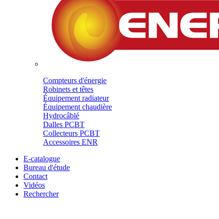
Compteurs d'énergie
Robinets et têtes
Équipement radiateur
Équipement chaudière
Hydrocâblé
Dalles PCBT
Collecteurs PCBT
Accessoires ENR
E-catalogue
Bureau d'étude
Contact
Vidéos
Rechercher