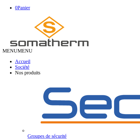
0
Panier
MENU
MENU
Accueil
Société
Nos produits
Groupes de sécurité