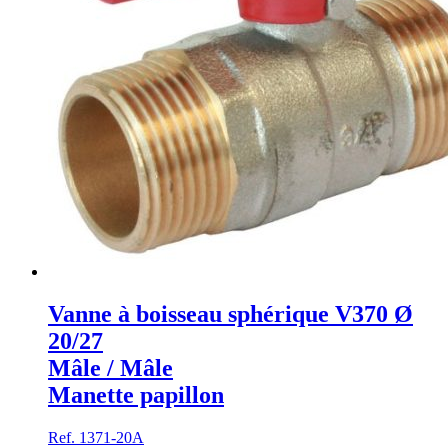
Vanne à boisseau sphérique V370 Ø
20/27
Mâle / Mâle
Manette papillon
Ref. 1371-20A