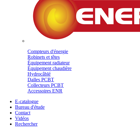
Compteurs d'énergie
Robinets et têtes
Équipement radiateur
Équipement chaudière
Hydrocâblé
Dalles PCBT
Collecteurs PCBT
Accessoires ENR
E-catalogue
Bureau d'étude
Contact
Vidéos
Rechercher