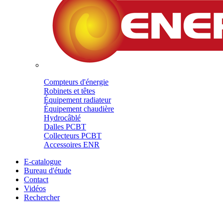
Compteurs d'énergie
Robinets et têtes
Équipement radiateur
Équipement chaudière
Hydrocâblé
Dalles PCBT
Collecteurs PCBT
Accessoires ENR
E-catalogue
Bureau d'étude
Contact
Vidéos
Rechercher