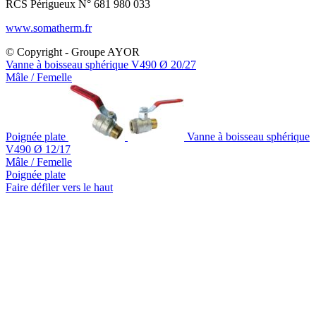
RCS Périgueux N° 681 980 033
www.somatherm.fr
© Copyright - Groupe AYOR
Vanne à boisseau sphérique V490 Ø 20/27
Mâle / Femelle
Poignée plate
Vanne à boisseau sphérique
V490 Ø 12/17
Mâle / Femelle
Poignée plate
Faire défiler vers le haut