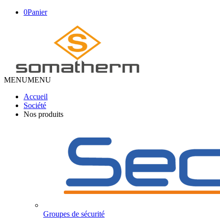
0
Panier
MENU
MENU
Accueil
Société
Nos produits
Groupes de sécurité