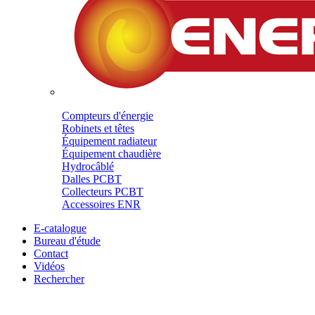
Compteurs d'énergie
Robinets et têtes
Équipement radiateur
Équipement chaudière
Hydrocâblé
Dalles PCBT
Collecteurs PCBT
Accessoires ENR
E-catalogue
Bureau d'étude
Contact
Vidéos
Rechercher