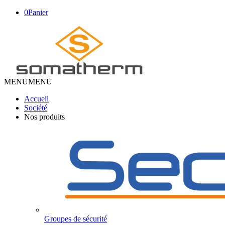
0
Panier
MENU
MENU
Accueil
Société
Nos produits
Groupes de sécurité