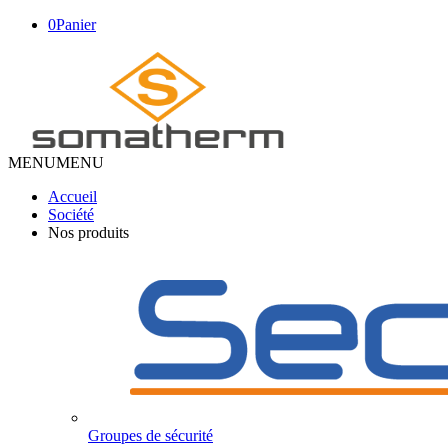
0
Panier
MENU
MENU
Accueil
Société
Nos produits
Groupes de sécurité