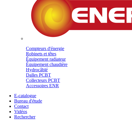
Compteurs d'énergie
Robinets et têtes
Équipement radiateur
Équipement chaudière
Hydrocâblé
Dalles PCBT
Collecteurs PCBT
Accessoires ENR
E-catalogue
Bureau d'étude
Contact
Vidéos
Rechercher