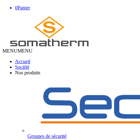
0
Panier
MENU
MENU
Accueil
Société
Nos produits
Groupes de sécurité