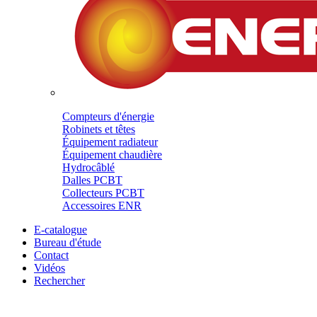
Compteurs d'énergie
Robinets et têtes
Équipement radiateur
Équipement chaudière
Hydrocâblé
Dalles PCBT
Collecteurs PCBT
Accessoires ENR
E-catalogue
Bureau d'étude
Contact
Vidéos
Rechercher