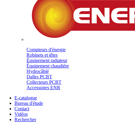
Compteurs d'énergie
Robinets et têtes
Équipement radiateur
Équipement chaudière
Hydrocâblé
Dalles PCBT
Collecteurs PCBT
Accessoires ENR
E-catalogue
Bureau d'étude
Contact
Vidéos
Rechercher