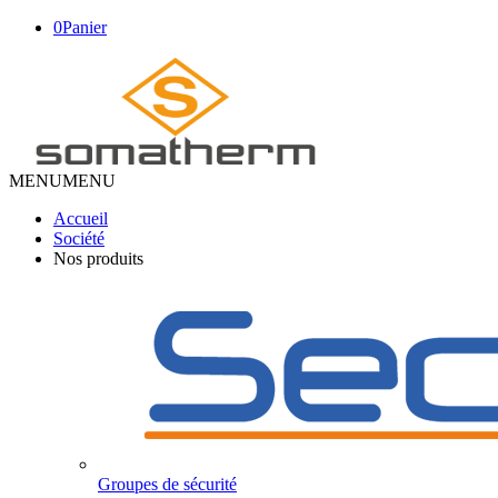
0
Panier
MENU
MENU
Accueil
Société
Nos produits
Groupes de sécurité