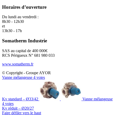
Horaires d’ouverture
Du lundi au vendredi :
8h30 - 12h30
et
13h30 - 17h
Somatherm Industrie
SAS au capital de 400 000€
RCS Périgueux N° 681 980 033
www.somatherm.fr
© Copyright - Groupe AYOR
Vanne mélangeuse 4 voies
Kv standard – Ø33/42
Vanne mélangeuse
4 voies
Kv réduit – Ø20/27
Faire défiler vers le haut