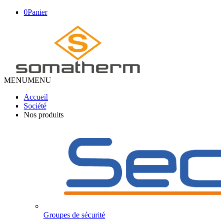
0
Panier
MENU
MENU
Accueil
Société
Nos produits
Groupes de sécurité