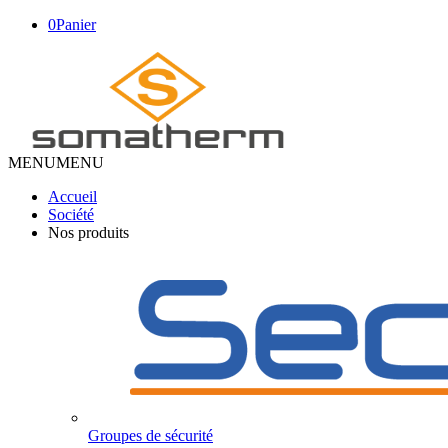
0
Panier
MENU
MENU
Accueil
Société
Nos produits
Groupes de sécurité