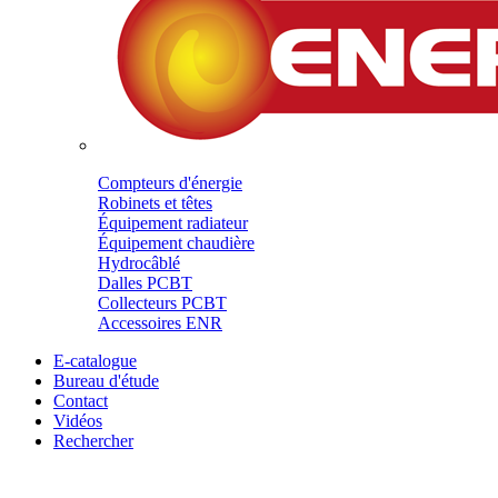
Compteurs d'énergie
Robinets et têtes
Équipement radiateur
Équipement chaudière
Hydrocâblé
Dalles PCBT
Collecteurs PCBT
Accessoires ENR
E-catalogue
Bureau d'étude
Contact
Vidéos
Rechercher