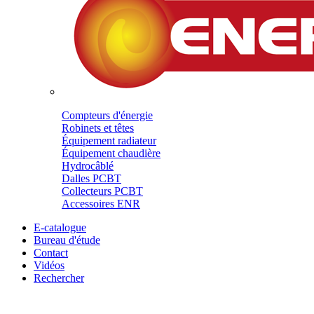
Compteurs d'énergie
Robinets et têtes
Équipement radiateur
Équipement chaudière
Hydrocâblé
Dalles PCBT
Collecteurs PCBT
Accessoires ENR
E-catalogue
Bureau d'étude
Contact
Vidéos
Rechercher