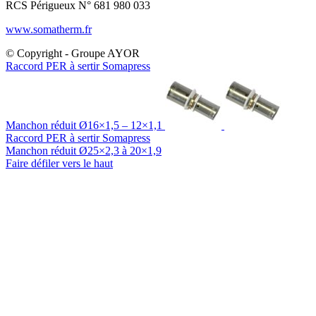
RCS Périgueux N° 681 980 033
www.somatherm.fr
© Copyright - Groupe AYOR
Raccord PER à sertir Somapress
Manchon réduit Ø16×1,5 – 12×1,1
Raccord PER à sertir Somapress
Manchon réduit Ø25×2,3 à 20×1,9
Faire défiler vers le haut