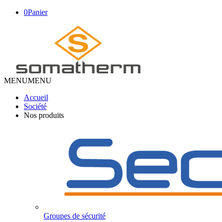
0
Panier
MENU
MENU
Accueil
Société
Nos produits
Groupes de sécurité