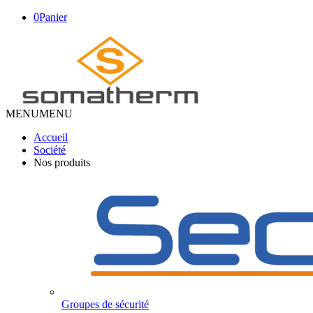
0
Panier
MENU
MENU
Accueil
Société
Nos produits
Groupes de sécurité