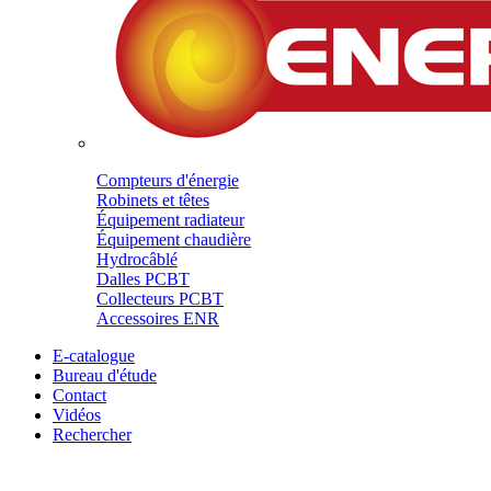
Compteurs d'énergie
Robinets et têtes
Équipement radiateur
Équipement chaudière
Hydrocâblé
Dalles PCBT
Collecteurs PCBT
Accessoires ENR
E-catalogue
Bureau d'étude
Contact
Vidéos
Rechercher