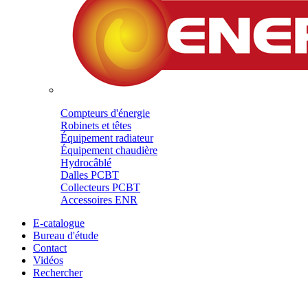
Compteurs d'énergie
Robinets et têtes
Équipement radiateur
Équipement chaudière
Hydrocâblé
Dalles PCBT
Collecteurs PCBT
Accessoires ENR
E-catalogue
Bureau d'étude
Contact
Vidéos
Rechercher