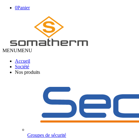
0
Panier
MENU
MENU
Accueil
Société
Nos produits
Groupes de sécurité